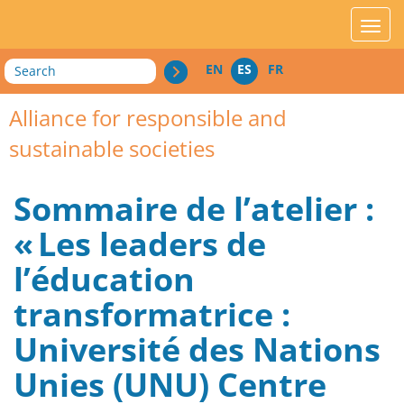
acces_contenu
affic
Search
EN
ES
FR
Alliance for responsible and
sustainable societies
Sommaire de l’atelier :
« Les leaders de
l’éducation
transformatrice :
Université des Nations
Unies (UNU) Centre