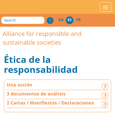
acces_contenu
affic
Search
EN
ES
FR
Alliance for responsible and
sustainable societies
Ética de la
responsabilidad
U
Una acción
n
a
3 documentos de análisis
a
2 Cartas / Manifiestos / Declaraciones
c
c