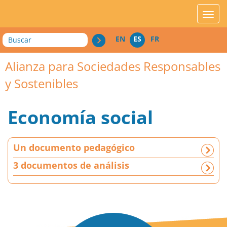
acces_contenu
affic
Buscar
EN
ES
FR
Alianza para Sociedades Responsables
y Sostenibles
Economía social
U
Un documento pedagógico
n
d
3 documentos de análisis
o
c
u
m
e