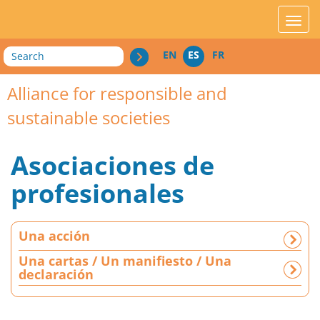
acces_contenu
affic
Search
EN
ES
FR
Alliance for responsible and
sustainable societies
Asociaciones de
profesionales
U
Una acción
n
a
Una cartas / Un manifiesto / Una
declaración
a
c
c