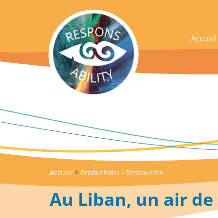
acces_contenu
Accueil
Accueil
>
Productions - Ressources
Au Liban, un air de 