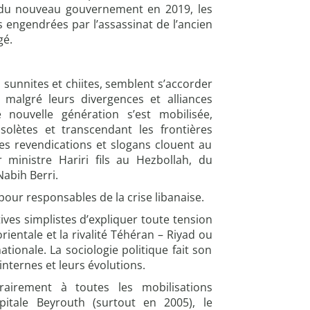
n du nouveau gouvernement en 2019, les
s engendrées par l’assassinat de l’ancien
gé.
, sunnites et chiites, semblent s’accorder
, malgré leurs divergences et alliances
 nouvelle génération s’est mobilisée,
olètes et transcendant les frontières
es revendications et slogans clouent au
r ministre Hariri fils au Hezbollah, du
abih Berri.
our responsables de la crise libanaise.
ives simplistes d’expliquer toute tension
rientale et la rivalité Téhéran – Riyad ou
tionale. La sociologie politique fait son
ternes et leurs évolutions.
rairement à toutes les mobilisations
pitale Beyrouth (surtout en 2005), le