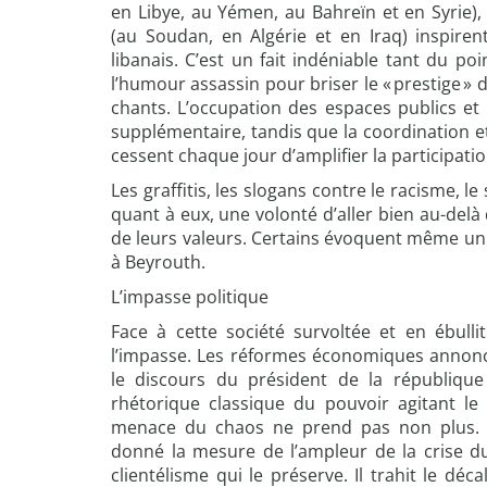
en Libye, au Yémen, au Bahreïn et en Syrie)
(au Soudan, en Algérie et en Iraq) inspiren
libanais. C’est un fait indéniable tant du po
l’humour assassin pour briser le « prestige » 
chants. L’occupation des espaces publics et
supplémentaire, tandis que la coordination et
cessent chaque jour d’amplifier la participa
Les graffitis, les slogans contre le racisme, l
quant à eux, une volonté d’aller bien au-delà
de leurs valeurs. Certains évoquent même un 
à Beyrouth.
L’impasse politique
Face à cette société survoltée et en ébullit
l’impasse. Les réformes économiques annoncé
le discours du président de la république
rhétorique classique du pouvoir agitant le
menace du chaos ne prend pas non plus. L
donné la mesure de l’ampleur de la crise d
clientélisme qui le préserve. Il trahit le dé