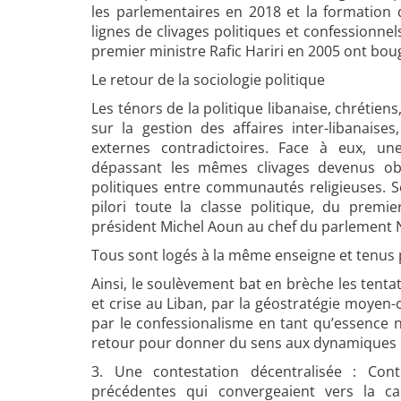
les parlementaires en 2018 et la formatio
lignes de clivages politiques et confessionnel
premier ministre Rafic Hariri en 2005 ont bou
Le retour de la sociologie politique
Les ténors de la politique libanaise, chrétiens
sur la gestion des affaires inter-libanaises
externes contradictoires. Face à eux, une
dépassant les mêmes clivages devenus obs
politiques entre communautés religieuses. S
pilori toute la classe politique, du premie
président Michel Aoun au chef du parlement N
Tous sont logés à la même enseigne et tenus p
Ainsi, le soulèvement bat en brèche les tentat
et crise au Liban, par la géostratégie moyen-o
par le confessionalisme en tant qu’essence na
retour pour donner du sens aux dynamiques in
3. Une contestation décentralisée : Cont
précédentes qui convergeaient vers la ca