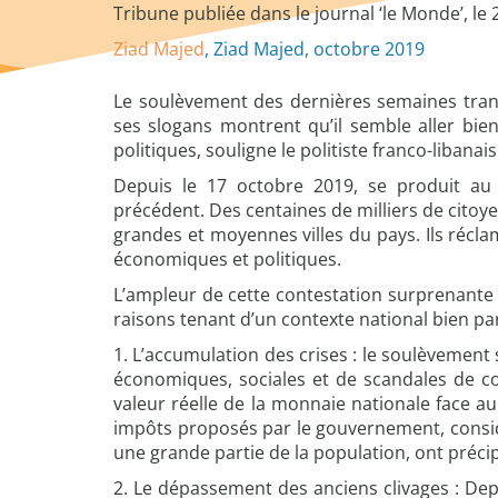
Tribune publiée dans le journal ‘le Monde’, le
Ziad Majed
, Ziad Majed, octobre 2019
Le soulèvement des dernières semaines tran
ses slogans montrent qu’il semble aller bien
politiques, souligne le politiste franco-liban
Depuis le 17 octobre 2019, se produit au
précédent. Des centaines de milliers de citoy
grandes et moyennes villes du pays. Ils récl
économiques et politiques.
L’ampleur de cette contestation surprenante 
raisons tenant d’un contexte national bien par
1. L’accumulation des crises : le soulèvement 
économiques, sociales et de scandales de co
valeur réelle de la monnaie nationale face a
impôts proposés par le gouvernement, consi
une grande partie de la population, ont précipi
2. Le dépassement des anciens clivages : Depu