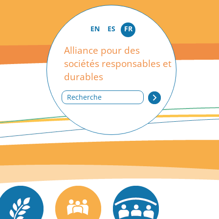
EN
ES
FR
Alliance pour des
sociétés responsables et
durables
Recherche