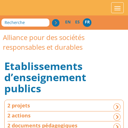
acces_contenu
affic
Recherche
EN
ES
FR
Alliance pour des sociétés
responsables et durables
Etablissements
d’enseignement
publics
2
2 projets
p
r
2 actions
o
2 documents pédagogiques
j