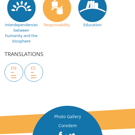
Interdependences
Responsability
Education
between
humanity and the
biosphere
TRANSLATIONS
EN
ES
Photo Gallery
Coredem