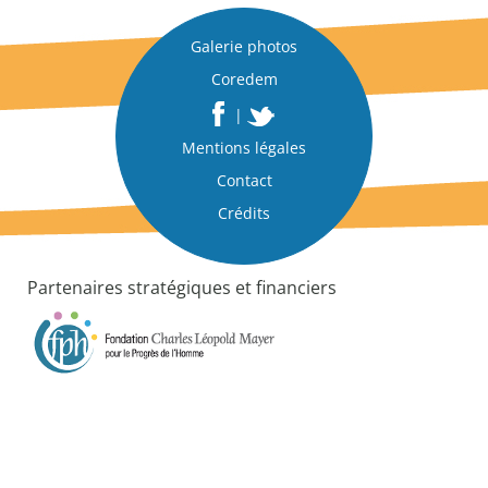
n
|
Galerie photos
U
Coredem
n
d
|
o
Mentions légales
c
u
Contact
m
Crédits
e
n
t
Partenaires stratégiques et financiers
d
’
a
n
a
l
y
s