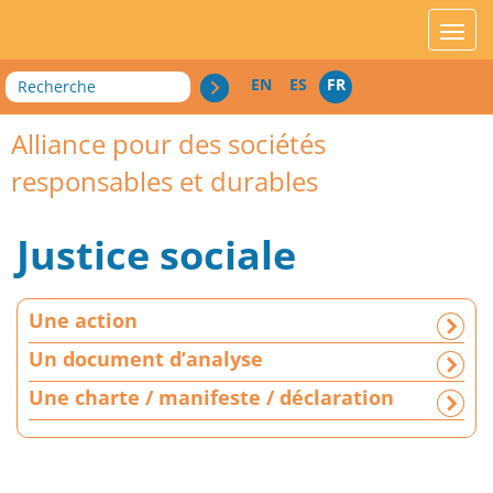
acces_contenu
affic
Recherche
EN
ES
FR
Alliance pour des sociétés
responsables et durables
Justice sociale
U
Une action
n
e
Un document d’analyse
a
Une charte / manifeste / déclaration
c
t
i
o