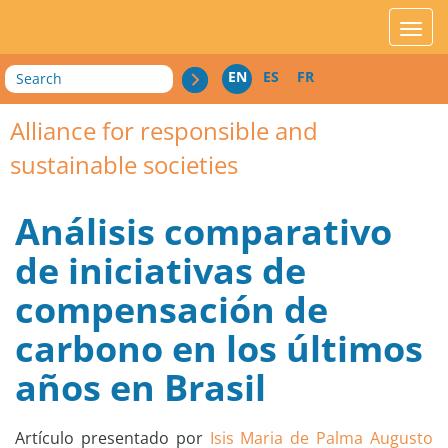
acces_contenu
affic
Search
EN
ES
FR
Alliance for responsible and
sustainable societies
Análisis comparativo
de iniciativas de
compensación de
carbono en los últimos
años en Brasil
Artículo presentado por
Isis Maria de Palma Augusto