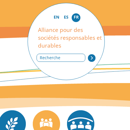
EN
ES
FR
Alliance pour des
sociétés responsables et
durables
Recherche