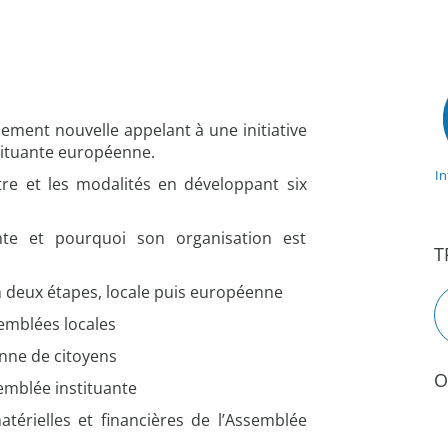
lement nouvelle appelant à une initiative
stituante européenne.
I
tre et les modalités en développant six
nte et pourquoi son organisation est
T
n deux étapes, locale puis européenne
semblées locales
nne de citoyens
O
emblée instituante
atérielles et financières de l’Assemblée