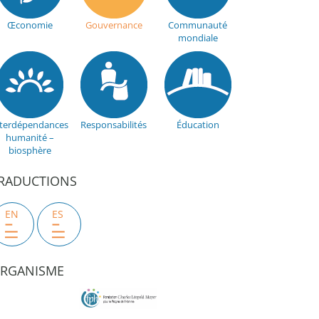
Œconomie
Gouvernance
Communauté
mondiale
nterdépendances
Responsabilités
Éducation
humanité –
biosphère
RADUCTIONS
EN
ES
RGANISME