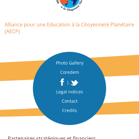
Alliance pour une Education à la Citoyenneté Planétaire
(AECP)
Photo Gallery
Coredem
|
Legal notices
Contact
Credits
Partenaires stratégiques et financiers