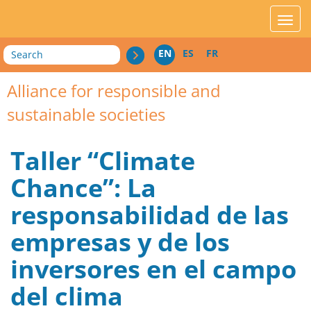
acces_contenu
affic
Search
EN
ES
FR
Alliance for responsible and
sustainable societies
Taller “Climate
Chance”: La
responsabilidad de las
empresas y de los
inversores en el campo
del clima