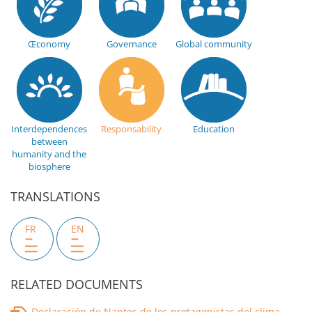
Œconomy
Governance
Global community
Interdependences
Responsability
Education
between
humanity and the
biosphere
TRANSLATIONS
FR
EN
RELATED DOCUMENTS
Declaración de Nantes de los protagonistas del clima,