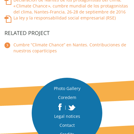
« Climate Chance », cumbre mundial de los protagonistas
del clima, Nantes-Francia, 26-28 de septiembre de 2016
La ley y la responsabilidad social empresarial (RSE)
RELATED PROJECT
Cumbre “Climate Chance” en Nantes. Contribuciones de
nuestros copartícipes
Photo Gallery
Coredem
|
Legal notices
Contact