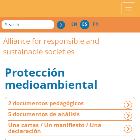
acces_contenu
affic
Search
EN
ES
FR
Alliance for responsible and
sustainable societies
Protección
medioambiental
2
2 documentos pedagógicos
d
o
5 documentos de análisis
c
Una cartas / Un manifiesto / Una
u
declaración
m